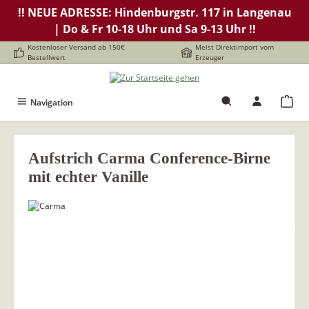
!! NEUE ADRESSE: Hindenburgstr. 117 in Langenau
alt springen
| Do & Fr 10-18 Uhr und Sa 9-13 Uhr !!
Kostenloser Versand ab 150€
Meist Direktimport vom
Bestellwert
Erzeuger
Navigation
Aufstrich Carma Conference-Birne
mit echter Vanille
Bildergalerie überspringen