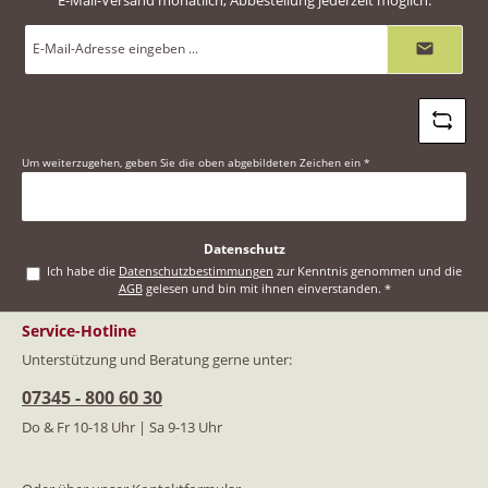
E-Mail-Versand monatlich, Abbestellung jederzeit möglich.
E-
Mail-
Adresse
*
Um weiterzugehen, geben Sie die oben abgebildeten Zeichen ein
*
Datenschutz
Ich habe die
Datenschutzbestimmungen
zur Kenntnis genommen und die
AGB
gelesen und bin mit ihnen einverstanden.
*
Service-Hotline
Unterstützung und Beratung gerne unter:
07345 - 800 60 30
Do & Fr 10-18 Uhr | Sa 9-13 Uhr