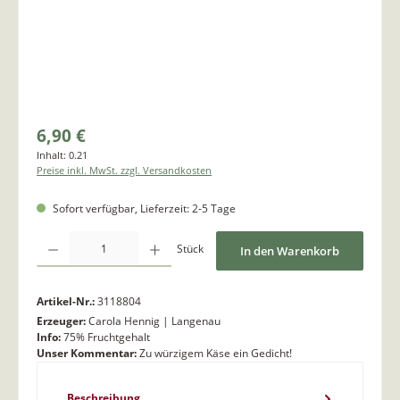
6,90 €
Inhalt:
0.21
Preise inkl. MwSt. zzgl. Versandkosten
Sofort verfügbar, Lieferzeit: 2-5 Tage
Produkt Anzahl: Gib den gewünschten Wert ein oder benutze die Schaltflächen um di
Stück
In den Warenkorb
Artikel-Nr.:
3118804
Erzeuger:
Carola Hennig | Langenau
Info:
75% Fruchtgehalt
Unser Kommentar:
Zu würzigem Käse ein Gedicht!
Beschreibung