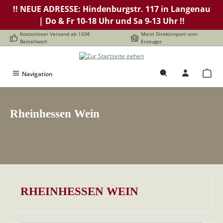
!! NEUE ADRESSE: Hindenburgstr. 117 in Langenau
alt springen
| Do & Fr 10-18 Uhr und Sa 9-13 Uhr !!
Kostenloser Versand ab 150€
Meist Direktimport vom
Bestellwert
Erzeuger
Navigation
Rheinhessen Wein
RHEINHESSEN WEIN