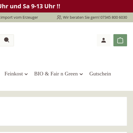
hr und Sa 9-13 Uhr !!
timport vom Erzeuger
Wir beraten Sie gern! 07345 800 6030
Feinkost
BIO & Fair n Green
Gutschein