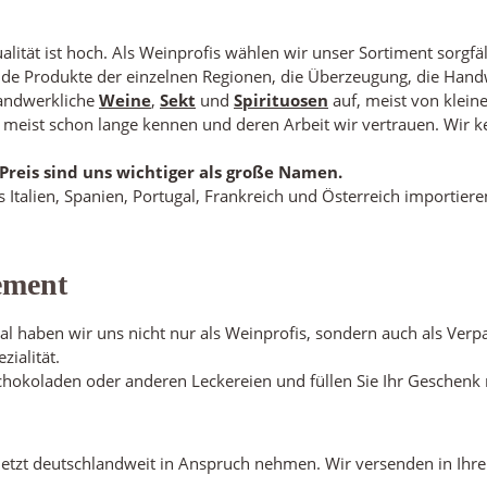
ität ist hoch. Als Weinprofis wählen wir unser Sortiment sorgfält
nde Produkte der einzelnen Regionen, die Überzeugung, die Handw
handwerkliche
Weine
,
Sekt
und
Spirituosen
auf, meist von klein
 meist schon lange kennen und deren Arbeit wir vertrauen. Wir 
Preis sind uns wichtiger als große Namen.
s Italien, Spanien, Portugal, Frankreich und Österreich importie
ement
 haben wir uns nicht nur als Weinprofis, sondern auch als Verp
ialität.
hokoladen oder anderen Leckereien und füllen Sie Ihr Geschenk n
zt deutschlandweit in Anspruch nehmen. Wir versenden in Ihrem A