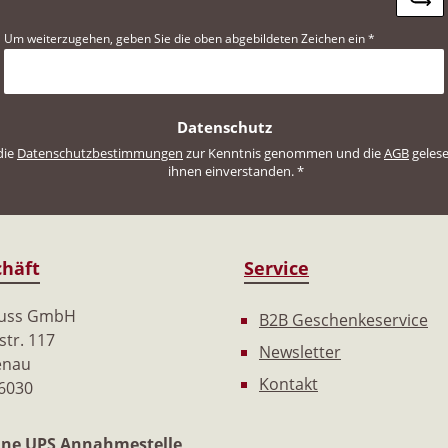
Um weiterzugehen, geben Sie die oben abgebildeten Zeichen ein
*
Datenschutz
die
Datenschutzbestimmungen
zur Kenntnis genommen und die
AGB
gelese
ihnen einverstanden.
*
häft
Service
nuss GmbH
B2B Geschenkeservice
tr. 117
Newsletter
enau
Kontakt
 6030
ine
UPS Annahmestelle