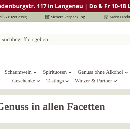
denburgstr. 117 in Langenau | Do & Fr 10-18 U
ll & zuverlässig
Sichere Verpackung
Meist Direk
Schaumwein
Spirituosen
Genuss ohne Alkohol
Geschenke
Tastings
Winzer & Partner
Genuss in allen Facetten