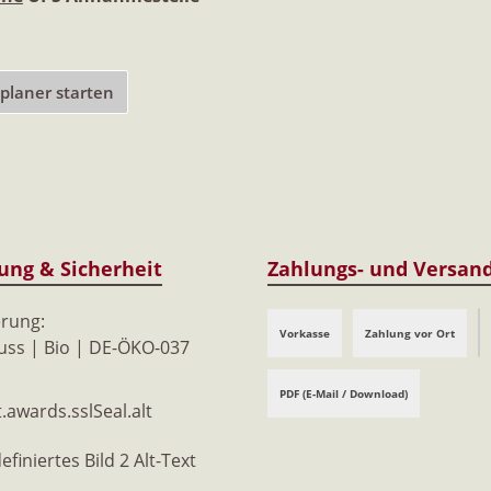
laner starten
rung & Sicherheit
Zahlungs- und Versan
erung:
Vorkasse
Zahlung vor Ort
ss | Bio | DE-ÖKO-037
W
PDF (E-Mail / Download)