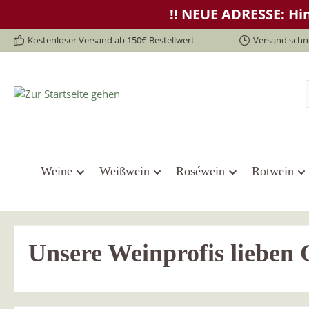
!! NEUE ADRESSE: Hin
springen
Zur Hauptnavigation springen
Kostenloser Versand ab 150€ Bestellwert
Versand schne
Weine
Weißwein
Roséwein
Rotwein
Unsere Weinprofis lieben 