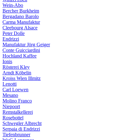
Wein-Abo
Bercher Burkheim
Bergadano Barolo
Carma Manufaktur
Cleebourg Alsace
Peter Dolle
Endrizzi
Manufaktur Jörg Geiger
Conte Guicciardini
Hochland Kaffee
Ionis
Rösterei Kley
Arndt Köbelin
Kroiss Wien Illmitz
Lenotti
Carl Loewen
Mesano
Molino Franco
Niepoort
Remstalkellerei
Rosebottel
Schwegler Albrecht
Serpaia di Endrizzi
Tiefenbrunner