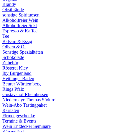
Brandy
Obstbrände
sonstige Spirituosen
Alkoholfreier Wein
Alkoholfreier Sekt
Espresso & Kaffee
Tee
Balsam & Essig
Oliven & Öl
Sonstige Spezialitäten
Schokolade
Zubehör
Rösterei Kley
Iby Burgenland
Heitlinger Baden
Beurer Württemberg
Rings Pfalz
Gustavshof Rheinhessen
Niedermayr Thomas Südtirol
Wein-Abo Tastingpaket
Raritäten
Firmengeschenke
Termine & Events
Wein Entdecker Seminare
WinzerTisch