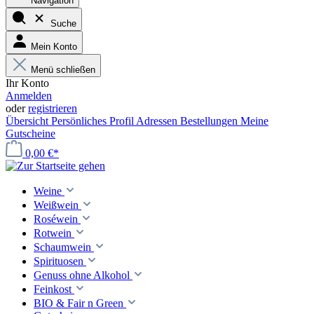
Navigation
Suche
Mein Konto
Menü schließen
Ihr Konto
Anmelden
oder
registrieren
Übersicht
Persönliches Profil
Adressen
Bestellungen
Meine
Gutscheine
0,00 €*
Weine
Weißwein
Roséwein
Rotwein
Schaumwein
Spirituosen
Genuss ohne Alkohol
Feinkost
BIO & Fair n Green