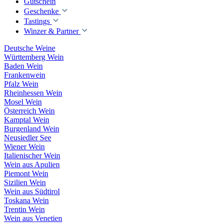
Gutschein
Geschenke
Tastings
Winzer & Partner
Deutsche Weine
Württemberg Wein
Baden Wein
Frankenwein
Pfalz Wein
Rheinhessen Wein
Mosel Wein
Österreich Wein
Kamptal Wein
Burgenland Wein
Neusiedler See
Wiener Wein
Italienischer Wein
Wein aus Apulien
Piemont Wein
Sizilien Wein
Wein aus Südtirol
Toskana Wein
Trentin Wein
Wein aus Venetien