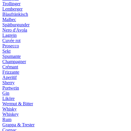
Trollinger
Lemberger
Blaufränkisch
Malbec
Spätburgunder
Nero d'Avola
Lagrein
Cuvée rot
Prosecco
Sekt
Spumante
Champagner
Crémant
Frizzante
Aperitif
Sherry
Portwein
Gin
Liköre
Wermut & Bitter
Whisky
Whiskey
Rum
Grappa & Trester
Cognac