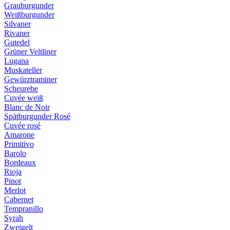
Grauburgunder
Weißburgunder
Silvaner
Rivaner
Gutedel
Grüner Veltliner
Lugana
Muskateller
Gewürztraminer
Scheurebe
Cuvée weiß
Blanc de Noir
Spätburgunder Rosé
Cuvée rosé
Amarone
Primitivo
Barolo
Bordeaux
Rioja
Pinot
Merlot
Cabernet
Tempranillo
Syrah
Zweigelt