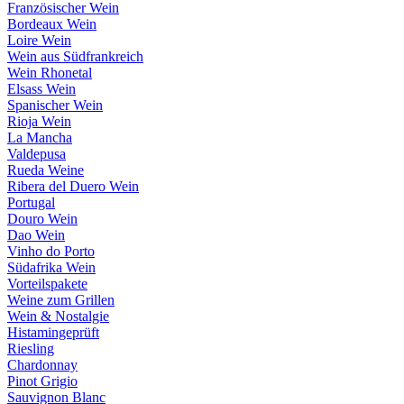
Französischer Wein
Bordeaux Wein
Loire Wein
Wein aus Südfrankreich
Wein Rhonetal
Elsass Wein
Spanischer Wein
Rioja Wein
La Mancha
Valdepusa
Rueda Weine
Ribera del Duero Wein
Portugal
Douro Wein
Dao Wein
Vinho do Porto
Südafrika Wein
Vorteilspakete
Weine zum Grillen
Wein & Nostalgie
Histamingeprüft
Riesling
Chardonnay
Pinot Grigio
Sauvignon Blanc