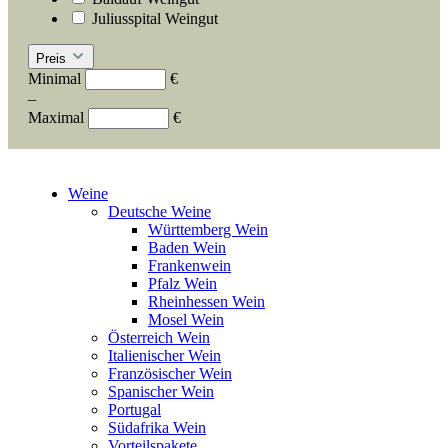
Juliusspital Weingut
Preis
Minimal
€
–
Maximal
€
Weine
Deutsche Weine
Württemberg Wein
Baden Wein
Frankenwein
Pfalz Wein
Rheinhessen Wein
Mosel Wein
Österreich Wein
Italienischer Wein
Französischer Wein
Spanischer Wein
Portugal
Südafrika Wein
Vorteilspakete