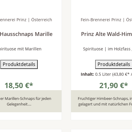
ennerei Prinz | Österreich
Fein-Brennerei Prinz | Ös
 Hausschnaps Marille
Prinz Alte Wald-Hi
pirituose mit Marillen
Spirituose | im Holzfass 
Produktdetails
Produktdetails
Inhalt:
0.5 Liter
(43,80 €* /
18,50 €*
21,90 €*
der Marillen-Schnaps für jeden
Fruchtiger Himbeer-Schnaps, i
Gelegenheit....
gelagert und mit natürlichen F
In den Warenkorb
In den Warenkor