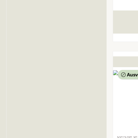
Ausv
Lonetal B