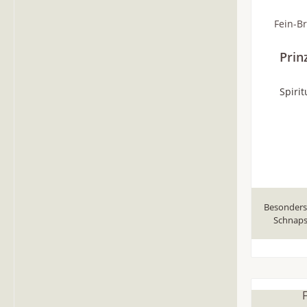
Fein-Br
Prin
Spirit
Besonders 
Schnaps.