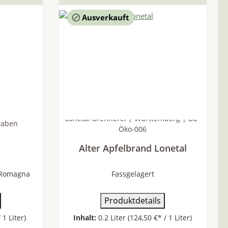
Ausverkauft
Lonetal Brennerei | Württemberg | DE-
waben
Öko-006
Alter Apfelbrand Lonetal
a Romagna
Fassgelagert
Produktdetails
 1 Liter)
Inhalt:
0.2 Liter
(124,50 €* / 1 Liter)