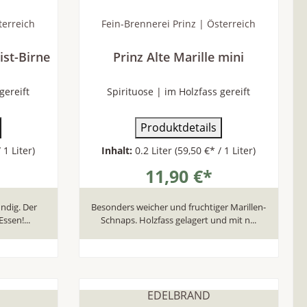
terreich
Fein-Brennerei Prinz | Österreich
ist-Birne
Prinz Alte Marille mini
gereift
Spirituose | im Holzfass gereift
Produktdetails
 1 Liter)
Inhalt:
0.2 Liter
(59,50 €* / 1 Liter)
11,90 €*
ndig. Der
Besonders weicher und fruchtiger Marillen-
ssen!...
Schnaps. Holzfass gelagert und mit n...
b
In den Warenkorb
EDELBRAND