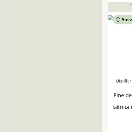
Ausv
Distill
Fine d
Gilles Le