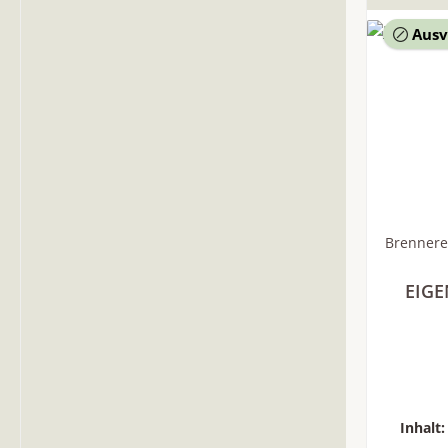
Ausv
Brennere
EIGE
Inhalt