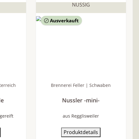
NUSSIG
Ausverkauft
terreich
Brennerei Feller | Schwaben
le
Nussler -mini-
gereift
aus Regglisweiler
Produktdetails