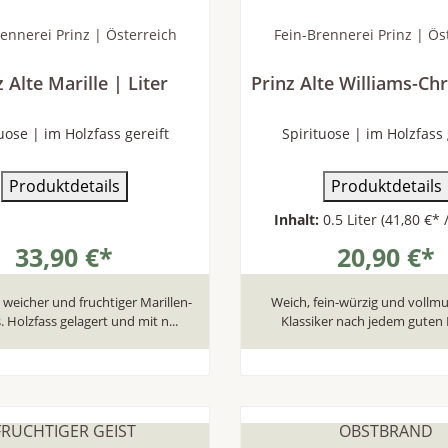
ennerei Prinz | Österreich
Fein-Brennerei Prinz | Ös
z Alte Marille | Liter
Prinz Alte Williams-Chr
uose | im Holzfass gereift
Spirituose | im Holzfass 
Produktdetails
Produktdetails
Inhalt:
0.5 Liter
(41,80 €* /
33,90 €*
20,90 €*
weicher und fruchtiger Marillen-
Weich, fein-würzig und vollmu
 Holzfass gelagert und mit n...
Klassiker nach jedem guten E
In den Warenkorb
In den Warenkor
FRUCHTIGER GEIST
OBSTBRAND