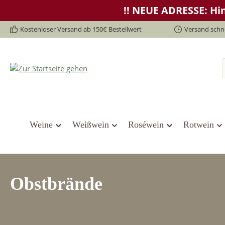
!! NEUE ADRESSE: Hin
springen
Zur Hauptnavigation springen
Kostenloser Versand ab 150€ Bestellwert
Versand schne
Weine
Weißwein
Roséwein
Rotwein
Obstbrände