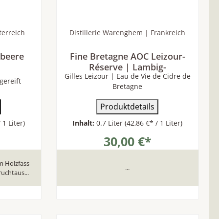
terreich
Distillerie Warenghem | Frankreich
mbeere
Fine Bretagne AOC Leizour-
Réserve | Lambig-
Gilles Leizour | Eau de Vie de Cidre de
gereift
Bretagne
Produktdetails
 1 Liter)
Inhalt:
0.7 Liter
(42,86 €* / 1 Liter)
30,00 €*
m Holzfass
...
ruchtaus...
b