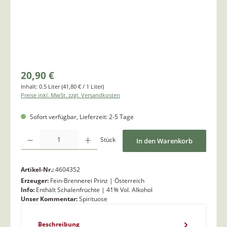
20,90 €
Inhalt:
0.5 Liter
(41,80 € / 1 Liter)
Preise inkl. MwSt. zzgl. Versandkosten
Sofort verfügbar, Lieferzeit: 2-5 Tage
Produkt Anzahl: Gib den gewünschten Wert ein oder benutze die Schaltflächen um di
Stück
In den Warenkorb
Artikel-Nr.:
4604352
Erzeuger:
Fein-Brennerei Prinz | Österreich
Info:
Enthält Schalenfrüchte | 41% Vol. Alkohol
Unser Kommentar:
Spirituose
Beschreibung