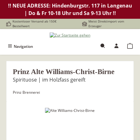
!! NEUE ADRESSE: Hindenburgstr. 117 in Langenau
alt springen
| Do & Fr 10-18 Uhr und Sa 9-13 Uhr !!
Kostenloser Versand ab 150€
Meist Direktimport vom
Bestellwert
Erzeuger
Navigation
Prinz Alte Williams-Christ-Birne
Spirituose | im Holzfass gereift
Prinz Brennerei
Bildergalerie überspringen