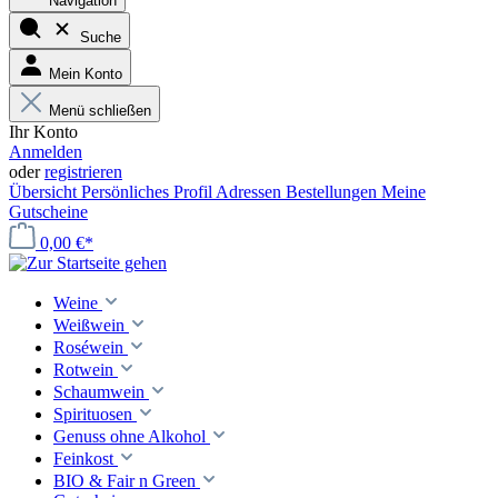
Navigation
Suche
Mein Konto
Menü schließen
Ihr Konto
Anmelden
oder
registrieren
Übersicht
Persönliches Profil
Adressen
Bestellungen
Meine
Gutscheine
0,00 €*
Weine
Weißwein
Roséwein
Rotwein
Schaumwein
Spirituosen
Genuss ohne Alkohol
Feinkost
BIO & Fair n Green