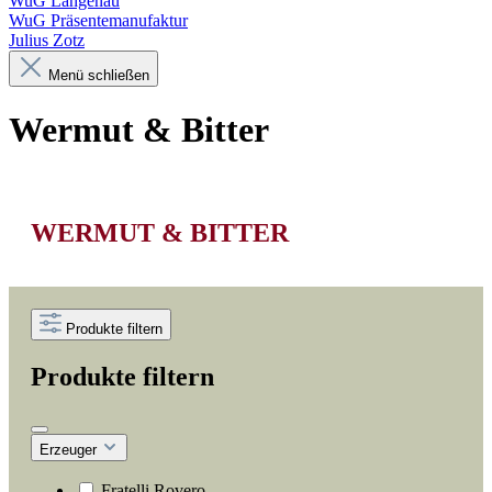
WuG Langenau
WuG Präsentemanufaktur
Julius Zotz
Menü schließen
Wermut & Bitter
WERMUT & BITTER
Produkte filtern
Produkte filtern
Erzeuger
Fratelli Rovero