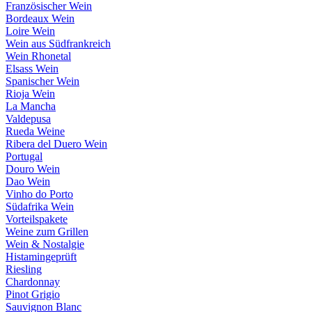
Französischer Wein
Bordeaux Wein
Loire Wein
Wein aus Südfrankreich
Wein Rhonetal
Elsass Wein
Spanischer Wein
Rioja Wein
La Mancha
Valdepusa
Rueda Weine
Ribera del Duero Wein
Portugal
Douro Wein
Dao Wein
Vinho do Porto
Südafrika Wein
Vorteilspakete
Weine zum Grillen
Wein & Nostalgie
Histamingeprüft
Riesling
Chardonnay
Pinot Grigio
Sauvignon Blanc