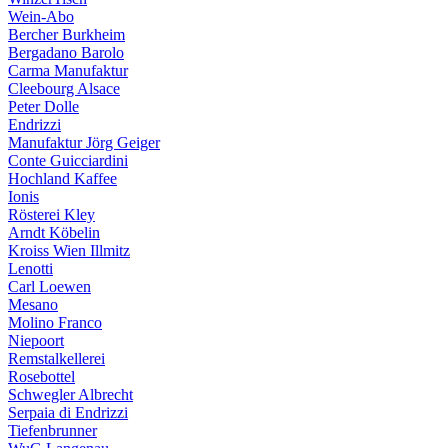
Wein-Abo
Bercher Burkheim
Bergadano Barolo
Carma Manufaktur
Cleebourg Alsace
Peter Dolle
Endrizzi
Manufaktur Jörg Geiger
Conte Guicciardini
Hochland Kaffee
Ionis
Rösterei Kley
Arndt Köbelin
Kroiss Wien Illmitz
Lenotti
Carl Loewen
Mesano
Molino Franco
Niepoort
Remstalkellerei
Rosebottel
Schwegler Albrecht
Serpaia di Endrizzi
Tiefenbrunner