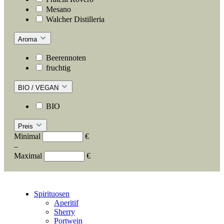
Mesano
Walcher Distilleria
Aroma
Beerennoten
fruchtig
BIO / VEGAN
BIO
Preis
Minimal
€
–
Maximal
€
Spirituosen
Aperitif
Sherry
Portwein