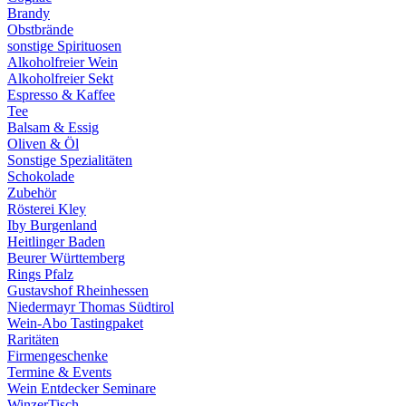
Brandy
Obstbrände
sonstige Spirituosen
Alkoholfreier Wein
Alkoholfreier Sekt
Espresso & Kaffee
Tee
Balsam & Essig
Oliven & Öl
Sonstige Spezialitäten
Schokolade
Zubehör
Rösterei Kley
Iby Burgenland
Heitlinger Baden
Beurer Württemberg
Rings Pfalz
Gustavshof Rheinhessen
Niedermayr Thomas Südtirol
Wein-Abo Tastingpaket
Raritäten
Firmengeschenke
Termine & Events
Wein Entdecker Seminare
WinzerTisch