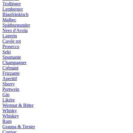
Trollinger
Lemberger
Blaufränkisch
Malbec
Spätburgunder
Nero d'Avola
Lagrein
Cuvée rot
Prosecco
Sekt
Spumante
Champagner
Crémant
Frizzante
Aperitif
Sherry
Portwein
Gin
Liköre
Wermut & Bitter
Whisky
Whiskey
Rum
Grappa & Trester
Cognac