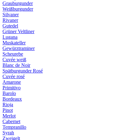
Grauburgunder
Weißburgunder
Silvaner
Rivaner
Gutedel
Grüner Veltliner
Lugana
Muskateller
Gewürztraminer
Scheurebe
Cuvée weiß
Blanc de Noir
Spätburgunder Rosé
Cuvée rosé
Amarone
Primitivo
Barolo
Bordeaux
Rioja
Pinot
Merlot
Cabernet
Tempranillo
Syrah
Zweigelt