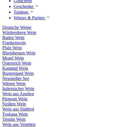
Gutschein
Geschenke
Tastings
Winzer & Partner
Deutsche Weine
Württemberg Wein
Baden Wein
Frankenwein
Pfalz Wein
Rheinhessen Wein
Mosel Wein
Österreich Wein
Kamptal Wein
Burgenland Wein
Neusiedler See
Wiener Wein
Italienischer Wein
Wein aus Apulien
Piemont Wein
Sizilien Wein
Wein aus Südtirol
Toskana Wein
Trentin Wein
Wein aus Venetien