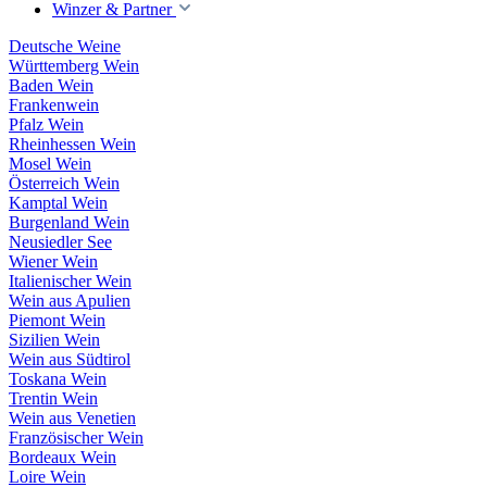
Winzer & Partner
Deutsche Weine
Württemberg Wein
Baden Wein
Frankenwein
Pfalz Wein
Rheinhessen Wein
Mosel Wein
Österreich Wein
Kamptal Wein
Burgenland Wein
Neusiedler See
Wiener Wein
Italienischer Wein
Wein aus Apulien
Piemont Wein
Sizilien Wein
Wein aus Südtirol
Toskana Wein
Trentin Wein
Wein aus Venetien
Französischer Wein
Bordeaux Wein
Loire Wein