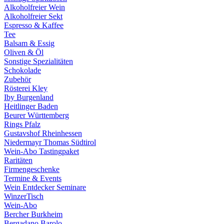
Alkoholfreier Wein
Alkoholfreier Sekt
Espresso & Kaffee
Tee
Balsam & Essig
Oliven & Öl
Sonstige Spezialitäten
Schokolade
Zubehör
Rösterei Kley
Iby Burgenland
Heitlinger Baden
Beurer Württemberg
Rings Pfalz
Gustavshof Rheinhessen
Niedermayr Thomas Südtirol
Wein-Abo Tastingpaket
Raritäten
Firmengeschenke
Termine & Events
Wein Entdecker Seminare
WinzerTisch
Wein-Abo
Bercher Burkheim
Bergadano Barolo