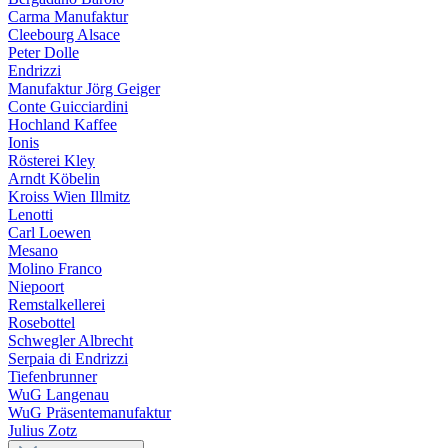
Carma Manufaktur
Cleebourg Alsace
Peter Dolle
Endrizzi
Manufaktur Jörg Geiger
Conte Guicciardini
Hochland Kaffee
Ionis
Rösterei Kley
Arndt Köbelin
Kroiss Wien Illmitz
Lenotti
Carl Loewen
Mesano
Molino Franco
Niepoort
Remstalkellerei
Rosebottel
Schwegler Albrecht
Serpaia di Endrizzi
Tiefenbrunner
WuG Langenau
WuG Präsentemanufaktur
Julius Zotz