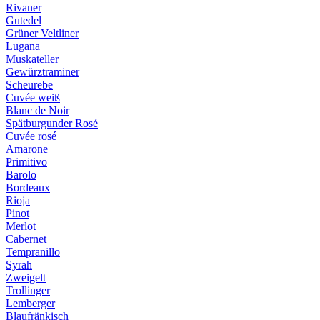
Rivaner
Gutedel
Grüner Veltliner
Lugana
Muskateller
Gewürztraminer
Scheurebe
Cuvée weiß
Blanc de Noir
Spätburgunder Rosé
Cuvée rosé
Amarone
Primitivo
Barolo
Bordeaux
Rioja
Pinot
Merlot
Cabernet
Tempranillo
Syrah
Zweigelt
Trollinger
Lemberger
Blaufränkisch