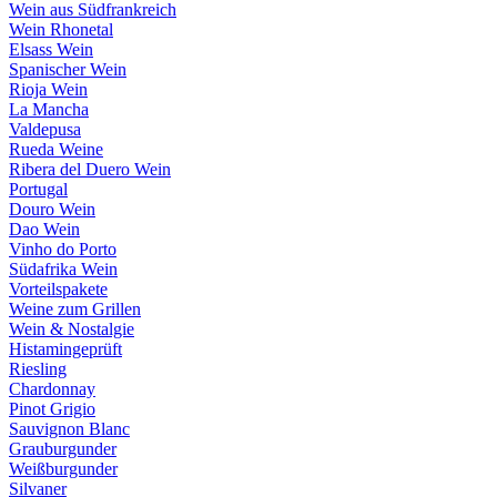
Wein aus Südfrankreich
Wein Rhonetal
Elsass Wein
Spanischer Wein
Rioja Wein
La Mancha
Valdepusa
Rueda Weine
Ribera del Duero Wein
Portugal
Douro Wein
Dao Wein
Vinho do Porto
Südafrika Wein
Vorteilspakete
Weine zum Grillen
Wein & Nostalgie
Histamingeprüft
Riesling
Chardonnay
Pinot Grigio
Sauvignon Blanc
Grauburgunder
Weißburgunder
Silvaner