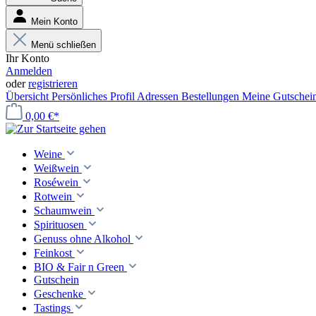
Mein Konto
Menü schließen
Ihr Konto
Anmelden
oder
registrieren
Übersicht
Persönliches Profil
Adressen
Bestellungen
Meine Gutschei
0,00 €*
Weine
Weißwein
Roséwein
Rotwein
Schaumwein
Spirituosen
Genuss ohne Alkohol
Feinkost
BIO & Fair n Green
Gutschein
Geschenke
Tastings