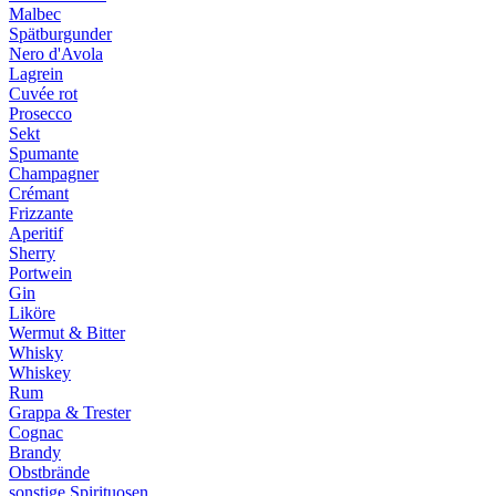
Malbec
Spätburgunder
Nero d'Avola
Lagrein
Cuvée rot
Prosecco
Sekt
Spumante
Champagner
Crémant
Frizzante
Aperitif
Sherry
Portwein
Gin
Liköre
Wermut & Bitter
Whisky
Whiskey
Rum
Grappa & Trester
Cognac
Brandy
Obstbrände
sonstige Spirituosen