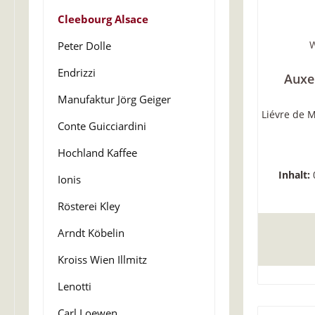
Cleebourg Alsace
W
Peter Dolle
Endrizzi
Auxe
Manufaktur Jörg Geiger
Liévre de M
Conte Guicciardini
Hochland Kaffee
Inhalt:
Ionis
Rösterei Kley
Arndt Köbelin
Kroiss Wien Illmitz
Lenotti
Carl Loewen