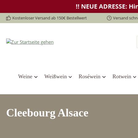
!! NEUE ADRESSE: Hin
springen
Zur Hauptnavigation springen
Kostenloser Versand ab 150€ Bestellwert
Versand schne
Weine
Weißwein
Roséwein
Rotwein
Cleebourg Alsace