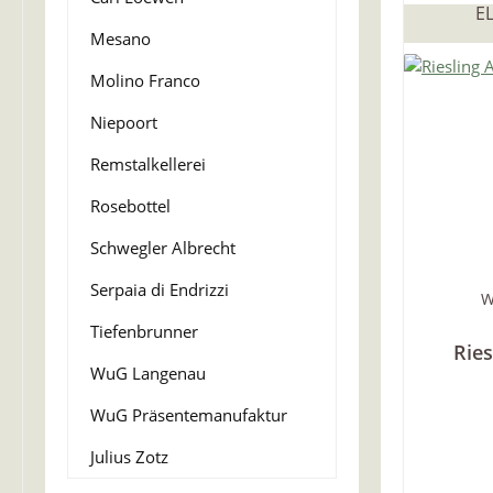
E
Mesano
Molino Franco
Niepoort
Remstalkellerei
Rosebottel
Schwegler Albrecht
Serpaia di Endrizzi
W
Tiefenbrunner
Ries
WuG Langenau
WuG Präsentemanufaktur
Julius Zotz