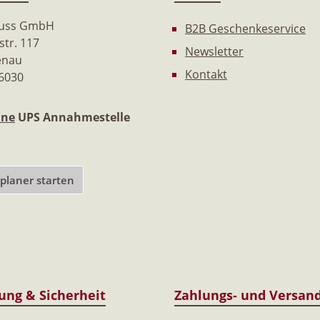
nuss GmbH
B2B Geschenkeservice
tr. 117
Newsletter
enau
Kontakt
 6030
ine
UPS Annahmestelle
laner starten
rung & Sicherheit
Zahlungs- und Versan