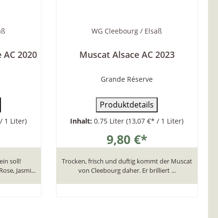
aß
WG Cleebourg / Elsaß
e AC 2020
Muscat Alsace AC 2023
Grande Réserve
Produktdetails
/ 1 Liter)
Inhalt:
0.75 Liter
(13,07 €* / 1 Liter)
9,80 €*
in soll!
Trocken, frisch und duftig kommt der Muscat
se, Jasmi...
von Cleebourg daher. Er brilliert ...
b
In den Warenkorb