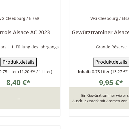
G Cleebourg / Elsaß
WG Cleebourg / Els
rrois Alsace AC 2023
Gewürztraminer Alsac
ars | 1. Füllung des Jahrgangs
Grande Réserve
Produktdetails
Produktdetails
0.75 Liter
(11,20 €* / 1 Liter)
Inhalt:
0.75 Liter
(13,27 €* 
8,40 €*
9,95 €*
Ein Gewürztraminer wie er se
...
Ausdrucksstark mit Aromen von Ro
In den Warenkor