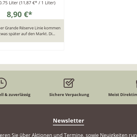
0.75 Liter
(11,87 €* / 1 Liter)
8,90 €*
der Grande Réserve Linie kommen
was später auf den Markt. Di...
In den Warenkorb
ll & zuverlässig
Sichere Verpackung
Meist Direkti
Newsletter
ieren Sie über Aktionen und Termine, sowie Neuigkeiten ru