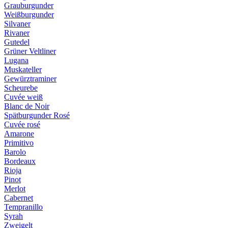
Grauburgunder
Weißburgunder
Silvaner
Rivaner
Gutedel
Grüner Veltliner
Lugana
Muskateller
Gewürztraminer
Scheurebe
Cuvée weiß
Blanc de Noir
Spätburgunder Rosé
Cuvée rosé
Amarone
Primitivo
Barolo
Bordeaux
Rioja
Pinot
Merlot
Cabernet
Tempranillo
Syrah
Zweigelt