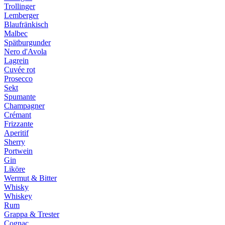
Trollinger
Lemberger
Blaufränkisch
Malbec
Spätburgunder
Nero d'Avola
Lagrein
Cuvée rot
Prosecco
Sekt
Spumante
Champagner
Crémant
Frizzante
Aperitif
Sherry
Portwein
Gin
Liköre
Wermut & Bitter
Whisky
Whiskey
Rum
Grappa & Trester
Cognac