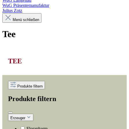
WuG Langenau
WuG Präsentemanufaktur
Julius Zotz
Menü schließen
Tee
TEE
Produkte filtern
Produkte filtern
Erzeuger
Florapharm