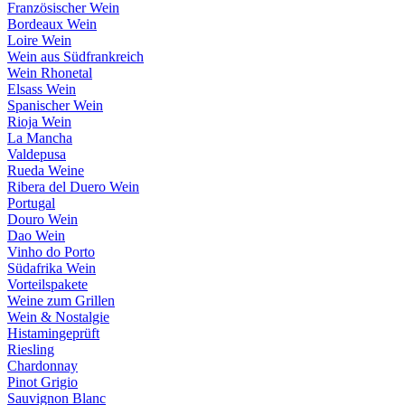
Französischer Wein
Bordeaux Wein
Loire Wein
Wein aus Südfrankreich
Wein Rhonetal
Elsass Wein
Spanischer Wein
Rioja Wein
La Mancha
Valdepusa
Rueda Weine
Ribera del Duero Wein
Portugal
Douro Wein
Dao Wein
Vinho do Porto
Südafrika Wein
Vorteilspakete
Weine zum Grillen
Wein & Nostalgie
Histamingeprüft
Riesling
Chardonnay
Pinot Grigio
Sauvignon Blanc