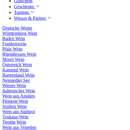
Gutschein
Geschenke
Tastings
Winzer & Partner
Deutsche Weine
Württemberg Wein
Baden Wein
Frankenwein
Pfalz Wein
Rheinhessen Wein
Mosel Wein
Österreich Wein
Kamptal Wein
Burgenland Wein
Neusiedler See
Wiener Wein
Italienischer Wein
Wein aus Apulien
Piemont Wein
Sizilien Wein
Wein aus Südtirol
Toskana Wein
Trentin Wein
Wein aus Venetien