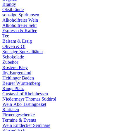
Brandy
Obstbrände
sonstige Spirituosen
Alkoholfreier Wein
Alkoholfreier Sekt
Espresso & Kaffee
Tee
Balsam & Essig
Oliven & Öl
Sonstige Spezialitäten
Schokolade
Zubehör
Rösterei Kley
Iby Burgenland
Heitlinger Baden
Beurer Württemberg
Rings Pfalz
Gustavshof Rheinhessen
Niedermayr Thomas Südtirol
Wein-Abo Tastingpaket
Raritäten
Firmengeschenke
Termine & Events
Wein Entdecker Seminare
WinzerTisch