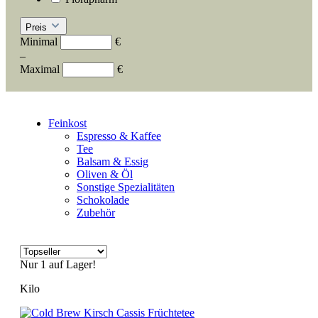
Preis
Minimal
€
–
Maximal
€
Feinkost
Espresso & Kaffee
Tee
Balsam & Essig
Oliven & Öl
Sonstige Spezialitäten
Schokolade
Zubehör
Nur 1 auf Lager!
Kilo