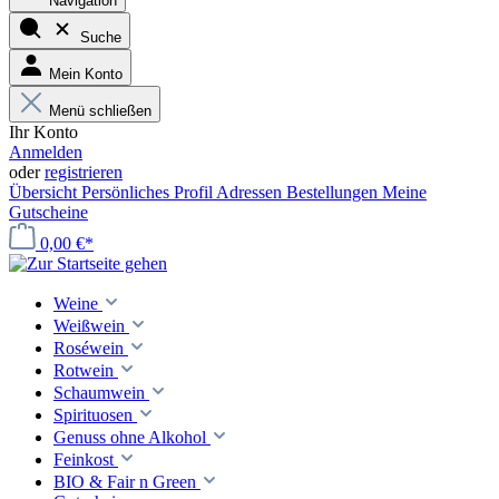
Navigation
Suche
Mein Konto
Menü schließen
Ihr Konto
Anmelden
oder
registrieren
Übersicht
Persönliches Profil
Adressen
Bestellungen
Meine
Gutscheine
0,00 €*
Weine
Weißwein
Roséwein
Rotwein
Schaumwein
Spirituosen
Genuss ohne Alkohol
Feinkost
BIO & Fair n Green