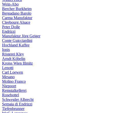
Wein-Abo
Bercher Burkheim
Bergadano Barolo
Carma Manufaktur
Cleebourg Alsace
Peter Dolle
Endrizzi
Manufaktur Jörg Geiger
Conte Guicciardini
Hochland Kaffee
Ionis
Rösterei Kley
Arndt Köbelin
Kroiss Wien Illmitz
Lenotti
Carl Loewen
Mesano
Molino Franco
Niepoort
Remstalkellerei
Rosebottel
Schwegler Albrecht
Serpaia di Endrizzi
Tiefenbrunner