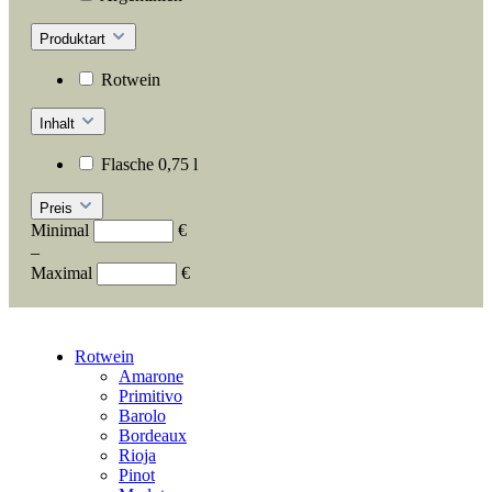
Produktart
Rotwein
Inhalt
Flasche 0,75 l
Preis
Minimal
€
–
Maximal
€
Rotwein
Amarone
Primitivo
Barolo
Bordeaux
Rioja
Pinot