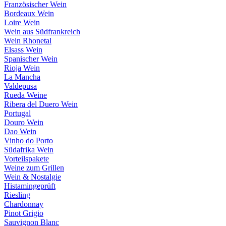
Französischer Wein
Bordeaux Wein
Loire Wein
Wein aus Südfrankreich
Wein Rhonetal
Elsass Wein
Spanischer Wein
Rioja Wein
La Mancha
Valdepusa
Rueda Weine
Ribera del Duero Wein
Portugal
Douro Wein
Dao Wein
Vinho do Porto
Südafrika Wein
Vorteilspakete
Weine zum Grillen
Wein & Nostalgie
Histamingeprüft
Riesling
Chardonnay
Pinot Grigio
Sauvignon Blanc