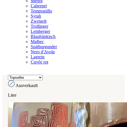
Merlot
Cabernet
Tempranillo
Syrah
Zweigelt
Trollinger
Lemberger
Blaufränkisch
Malbec
Spätburgunder
Nero d'Avola
Lagrein
Cuvée rot
Ausverkauft
Liter