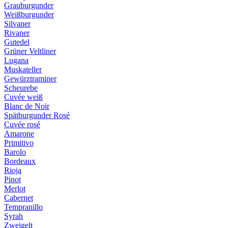
Grauburgunder
Weißburgunder
Silvaner
Rivaner
Gutedel
Grüner Veltliner
Lugana
Muskateller
Gewürztraminer
Scheurebe
Cuvée weiß
Blanc de Noir
Spätburgunder Rosé
Cuvée rosé
Amarone
Primitivo
Barolo
Bordeaux
Rioja
Pinot
Merlot
Cabernet
Tempranillo
Syrah
Zweigelt