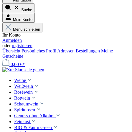
Navigation
Suche
Mein Konto
Menü schließen
Ihr Konto
Anmelden
oder
registrieren
Übersicht
Persönliches Profil
Adressen
Bestellungen
Meine
Gutscheine
0,00 €*
Weine
Weißwein
Roséwein
Rotwein
Schaumwein
Spirituosen
Genuss ohne Alkohol
Feinkost
BIO & Fair n Green