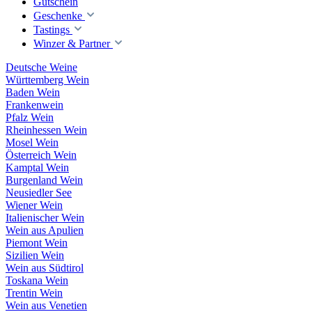
Gutschein
Geschenke
Tastings
Winzer & Partner
Deutsche Weine
Württemberg Wein
Baden Wein
Frankenwein
Pfalz Wein
Rheinhessen Wein
Mosel Wein
Österreich Wein
Kamptal Wein
Burgenland Wein
Neusiedler See
Wiener Wein
Italienischer Wein
Wein aus Apulien
Piemont Wein
Sizilien Wein
Wein aus Südtirol
Toskana Wein
Trentin Wein
Wein aus Venetien