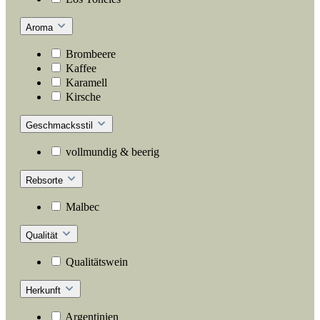
Aroma
Brombeere
Kaffee
Karamell
Kirsche
Geschmacksstil
vollmundig & beerig
Rebsorte
Malbec
Qualität
Qualitätswein
Herkunft
Argentinien