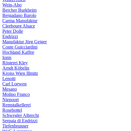
Wein-Abo
Bercher Burkheim
Bergadano Barolo
Carma Manufaktur
Cleebourg Alsace
Peter Dolle
Endrizzi
Manufaktur Jörg Geiger
Conte Guicciardini
Hochland Kaffee
Ionis
Rösterei Kley
Arndt Köbelin
Kroiss Wien Illmitz
Lenotti
Carl Loewen
Mesano
Molino Franco
Niepoort
Remstalkellerei
Rosebottel
Schwegler Albrecht
Serpaia di Endrizzi
Tiefenbrunner