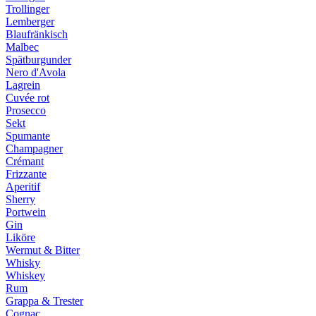
Trollinger
Lemberger
Blaufränkisch
Malbec
Spätburgunder
Nero d'Avola
Lagrein
Cuvée rot
Prosecco
Sekt
Spumante
Champagner
Crémant
Frizzante
Aperitif
Sherry
Portwein
Gin
Liköre
Wermut & Bitter
Whisky
Whiskey
Rum
Grappa & Trester
Cognac