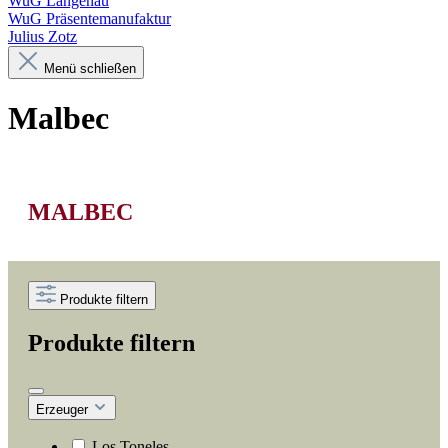
WuG Langenau
WuG Präsentemanufaktur
Julius Zotz
Menü schließen
Malbec
MALBEC
Produkte filtern
Produkte filtern
Erzeuger
Los Toneles