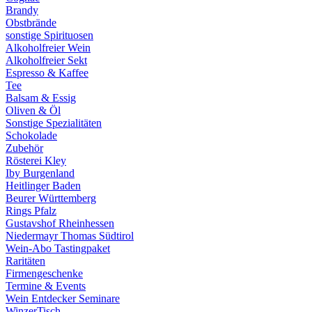
Brandy
Obstbrände
sonstige Spirituosen
Alkoholfreier Wein
Alkoholfreier Sekt
Espresso & Kaffee
Tee
Balsam & Essig
Oliven & Öl
Sonstige Spezialitäten
Schokolade
Zubehör
Rösterei Kley
Iby Burgenland
Heitlinger Baden
Beurer Württemberg
Rings Pfalz
Gustavshof Rheinhessen
Niedermayr Thomas Südtirol
Wein-Abo Tastingpaket
Raritäten
Firmengeschenke
Termine & Events
Wein Entdecker Seminare
WinzerTisch