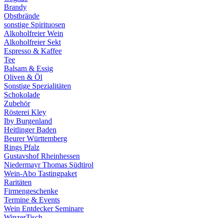
Brandy
Obstbrände
sonstige Spirituosen
Alkoholfreier Wein
Alkoholfreier Sekt
Espresso & Kaffee
Tee
Balsam & Essig
Oliven & Öl
Sonstige Spezialitäten
Schokolade
Zubehör
Rösterei Kley
Iby Burgenland
Heitlinger Baden
Beurer Württemberg
Rings Pfalz
Gustavshof Rheinhessen
Niedermayr Thomas Südtirol
Wein-Abo Tastingpaket
Raritäten
Firmengeschenke
Termine & Events
Wein Entdecker Seminare
WinzerTisch