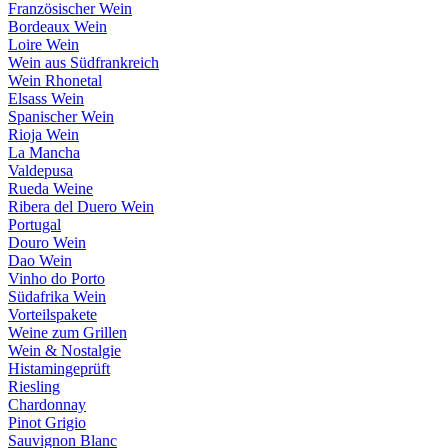
Französischer Wein
Bordeaux Wein
Loire Wein
Wein aus Südfrankreich
Wein Rhonetal
Elsass Wein
Spanischer Wein
Rioja Wein
La Mancha
Valdepusa
Rueda Weine
Ribera del Duero Wein
Portugal
Douro Wein
Dao Wein
Vinho do Porto
Südafrika Wein
Vorteilspakete
Weine zum Grillen
Wein & Nostalgie
Histamingeprüft
Riesling
Chardonnay
Pinot Grigio
Sauvignon Blanc