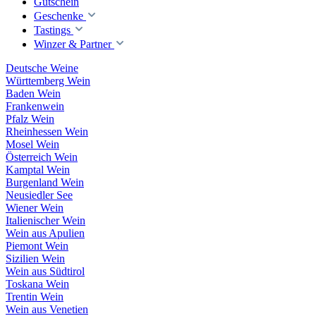
Gutschein
Geschenke
Tastings
Winzer & Partner
Deutsche Weine
Württemberg Wein
Baden Wein
Frankenwein
Pfalz Wein
Rheinhessen Wein
Mosel Wein
Österreich Wein
Kamptal Wein
Burgenland Wein
Neusiedler See
Wiener Wein
Italienischer Wein
Wein aus Apulien
Piemont Wein
Sizilien Wein
Wein aus Südtirol
Toskana Wein
Trentin Wein
Wein aus Venetien