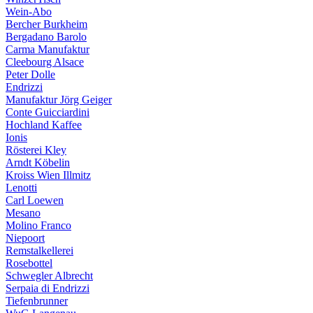
Wein-Abo
Bercher Burkheim
Bergadano Barolo
Carma Manufaktur
Cleebourg Alsace
Peter Dolle
Endrizzi
Manufaktur Jörg Geiger
Conte Guicciardini
Hochland Kaffee
Ionis
Rösterei Kley
Arndt Köbelin
Kroiss Wien Illmitz
Lenotti
Carl Loewen
Mesano
Molino Franco
Niepoort
Remstalkellerei
Rosebottel
Schwegler Albrecht
Serpaia di Endrizzi
Tiefenbrunner