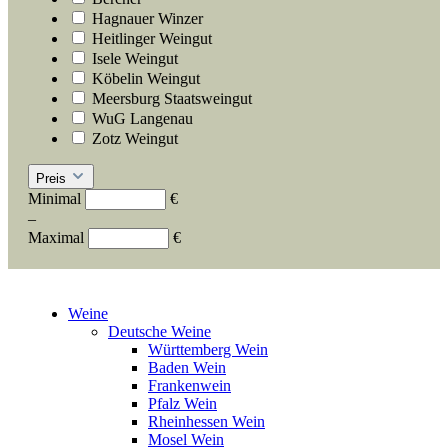
Hagnauer Winzer
Heitlinger Weingut
Isele Weingut
Köbelin Weingut
Meersburg Staatsweingut
WuG Langenau
Zotz Weingut
Preis
Minimal
€
–
Maximal
€
Weine
Deutsche Weine
Württemberg Wein
Baden Wein
Frankenwein
Pfalz Wein
Rheinhessen Wein
Mosel Wein