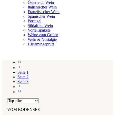
Österreich Wein
Italienischer Wein
Französischer Wein
Spanischer Wein
Portugal
Südafrika Wein
Vorteilspakete
Weine zum Grillen
Wein & Nostalgie
Histamingeprüft
Seite
1
Seite
2
Seite
3
VOM BODENSEE