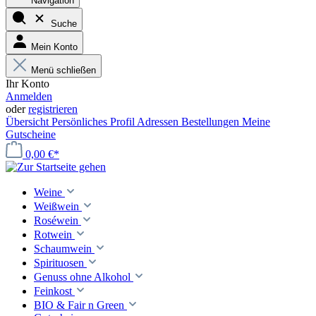
Navigation
Suche
Mein Konto
Menü schließen
Ihr Konto
Anmelden
oder
registrieren
Übersicht
Persönliches Profil
Adressen
Bestellungen
Meine
Gutscheine
0,00 €*
Weine
Weißwein
Roséwein
Rotwein
Schaumwein
Spirituosen
Genuss ohne Alkohol
Feinkost
BIO & Fair n Green