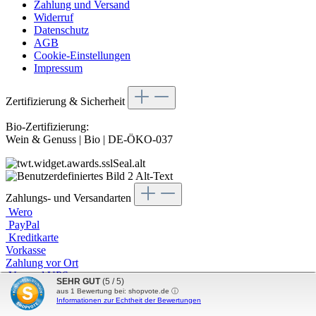
Zahlung und Versand
Widerruf
Datenschutz
AGB
Cookie-Einstellungen
Impressum
Zertifizierung & Sicherheit
Bio-Zertifizierung:
Wein & Genuss | Bio | DE-ÖKO-037
Zahlungs- und Versandarten
Wero
PayPal
Kreditkarte
Vorkasse
Zahlung vor Ort
Versand UPS
SEHR GUT
(5 / 5)
Versand DHL
aus
1
Bewertung bei: shopvote.de ⓘ
Abholung
Informationen zur Echtheit der Bewertungen
PDF (E-Mail / Download)