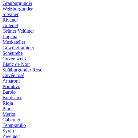
Grauburgunder
Weißburgunder
Silvaner
Rivaner
Gutedel
Grüner Veltliner
Lugana
Muskateller
Gewürztraminer
Scheurebe
Cuvée weiß
Blanc de Noir
Spätburgunder Rosé
Cuvée rosé
Amarone
Primitivo
Barolo
Bordeaux
Rioja
Pinot
Merlot
Cabernet
Tempranillo
Syrah
Zweigelt