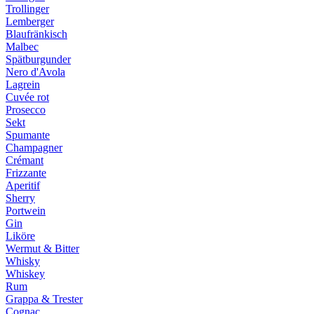
Trollinger
Lemberger
Blaufränkisch
Malbec
Spätburgunder
Nero d'Avola
Lagrein
Cuvée rot
Prosecco
Sekt
Spumante
Champagner
Crémant
Frizzante
Aperitif
Sherry
Portwein
Gin
Liköre
Wermut & Bitter
Whisky
Whiskey
Rum
Grappa & Trester
Cognac