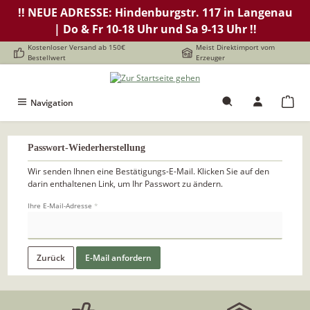
!! NEUE ADRESSE: Hindenburgstr. 117 in Langenau
alt springen
| Do & Fr 10-18 Uhr und Sa 9-13 Uhr !!
Kostenloser Versand ab 150€
Meist Direktimport vom
Bestellwert
Erzeuger
Navigation
Passwort-Wiederherstellung
Wir senden Ihnen eine Bestätigungs-E-Mail. Klicken Sie auf den
darin enthaltenen Link, um Ihr Passwort zu ändern.
Ihre E-Mail-Adresse
*
Zurück
E-Mail anfordern