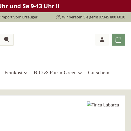
hr und Sa 9-13 Uhr !!
timport vom Erzeuger
Wir beraten Sie gern! 07345 800 6030
Feinkost
BIO & Fair n Green
Gutschein