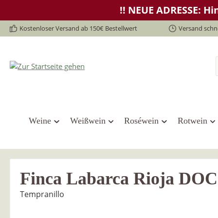
!! NEUE ADRESSE: Hin
springen
Zur Hauptnavigation springen
Kostenloser Versand ab 150€ Bestellwert
Versand schne
Weine
Weißwein
Roséwein
Rotwein
Finca Labarca Rioja DOC
Tempranillo