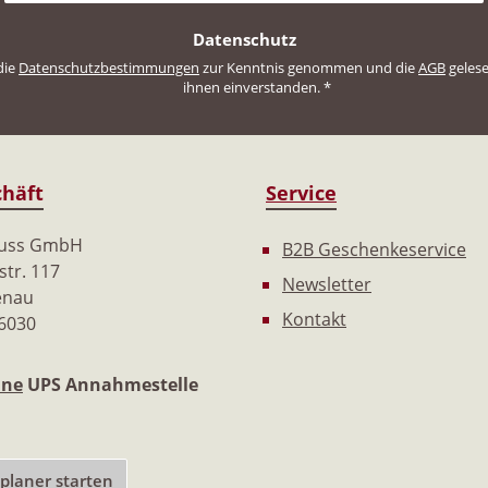
Datenschutz
die
Datenschutzbestimmungen
zur Kenntnis genommen und die
AGB
gelese
ihnen einverstanden.
*
häft
Service
nuss GmbH
B2B Geschenkeservice
tr. 117
Newsletter
enau
Kontakt
 6030
ine
UPS Annahmestelle
laner starten