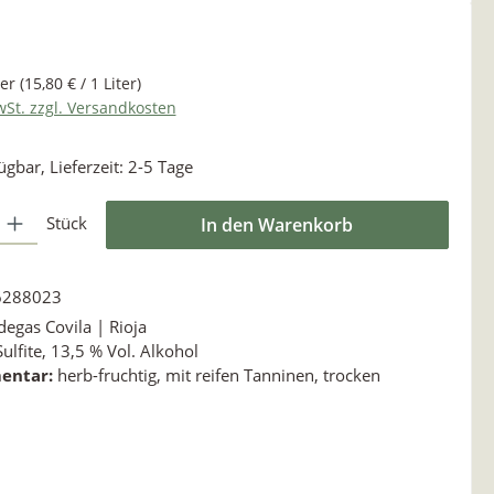
ter
(15,80 € / 1 Liter)
wSt. zzgl. Versandkosten
ügbar, Lieferzeit: 2-5 Tage
Gib den gewünschten Wert ein oder benutze die Schaltflächen um die Anzahl zu e
Stück
In den Warenkorb
6288023
egas Covila | Rioja
Sulfite, 13,5 % Vol. Alkohol
entar:
herb-fruchtig, mit reifen Tanninen, trocken