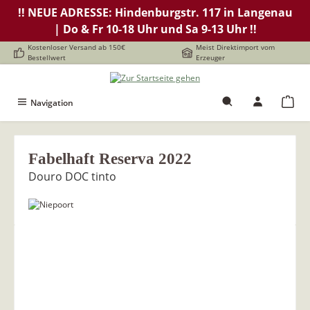
!! NEUE ADRESSE: Hindenburgstr. 117 in Langenau
alt springen
| Do & Fr 10-18 Uhr und Sa 9-13 Uhr !!
Kostenloser Versand ab 150€
Meist Direktimport vom
Bestellwert
Erzeuger
Navigation
Fabelhaft Reserva 2022
Douro DOC tinto
Bildergalerie überspringen