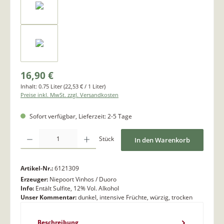
16,90 €
Inhalt:
0.75 Liter
(22,53 € / 1 Liter)
Preise inkl. MwSt. zzgl. Versandkosten
Sofort verfügbar, Lieferzeit: 2-5 Tage
Produkt Anzahl: Gib den gewünschten Wert ein oder benutze die Schaltflächen um di
Stück
In den Warenkorb
Artikel-Nr.:
6121309
Erzeuger:
Niepoort Vinhos / Duoro
Info:
Entält Sulfite, 12% Vol. Alkohol
Unser Kommentar:
dunkel, intensive Früchte, würzig, trocken
Beschreibung