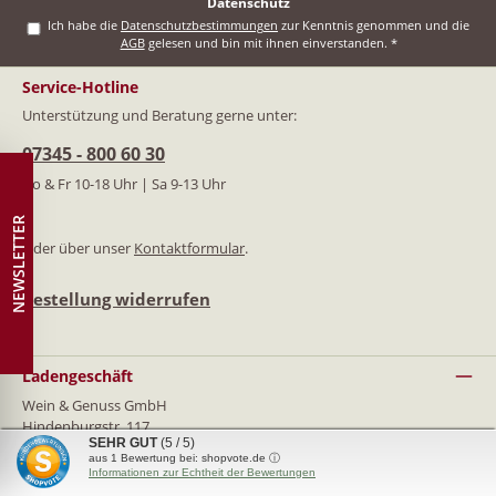
Datenschutz
Ich habe die
Datenschutzbestimmungen
zur Kenntnis genommen und die
AGB
gelesen und bin mit ihnen einverstanden.
*
Service-Hotline
Unterstützung und Beratung gerne unter:
07345 - 800 60 30
Do & Fr 10-18 Uhr | Sa 9-13 Uhr
NEWSLETTER
Oder über unser
Kontaktformular
.
Bestellung widerrufen
Ladengeschäft
Wein & Genuss GmbH
Hindenburgstr. 117
SEHR GUT
(5 / 5)
89129 Langenau
aus
1
Bewertung bei: shopvote.de ⓘ
07345 - 800 6030
Informationen zur Echtheit der Bewertungen