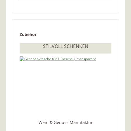
Produktgalerie überspringen
Zubehör
STILVOLL SCHENKEN
Wein & Genuss Manufaktur