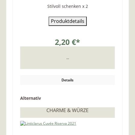
Stilvoll schenken x 2
Produktdetails
2,20 €*
...
Details
Produktgalerie überspringen
Alternativ
CHARME & WÜRZE