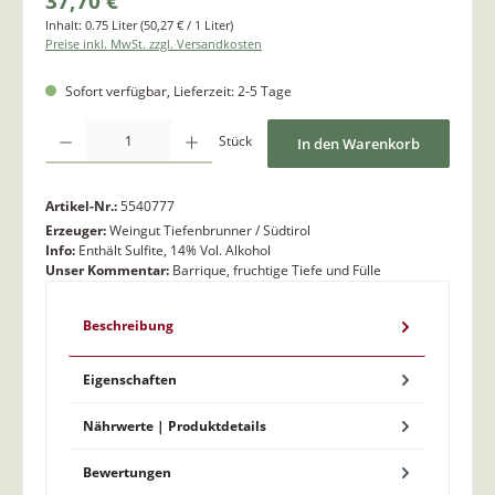
37,70 €
Inhalt:
0.75 Liter
(50,27 € / 1 Liter)
Preise inkl. MwSt. zzgl. Versandkosten
Sofort verfügbar, Lieferzeit: 2-5 Tage
Produkt Anzahl: Gib den gewünschten Wert ein oder benutze die Schaltflächen um di
Stück
In den Warenkorb
Artikel-Nr.:
5540777
Erzeuger:
Weingut Tiefenbrunner / Südtirol
Info:
Enthält Sulfite, 14% Vol. Alkohol
Unser Kommentar:
Barrique, fruchtige Tiefe und Fülle
Beschreibung
Eigenschaften
Nährwerte | Produktdetails
Bewertungen