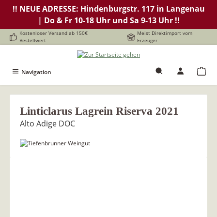
!! NEUE ADRESSE: Hindenburgstr. 117 in Langenau
alt springen
| Do & Fr 10-18 Uhr und Sa 9-13 Uhr !!
Kostenloser Versand ab 150€
Meist Direktimport vom
Bestellwert
Erzeuger
Navigation
Linticlarus Lagrein Riserva 2021
Alto Adige DOC
Bildergalerie überspringen