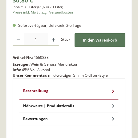
30,80 €
Inhalt:
0.5 Liter
(61,60 € / 1 Liter)
Preise inkl. MwSt. zzgl. Versandkosten
Sofort verfügbar, Lieferzeit: 2-5 Tage
Produkt Anzahl: Gib den gewünschten Wert ein oder benutze die Schaltflächen um di
Stück
In den Warenkorb
Artikel-Nr.:
4660838
Erzeuger:
Wein & Genuss Manufaktur
Info:
45% Vol. Alkohol
Unser Kommentar:
mild-würziger Gin im OldTom-Style
Beschreibung
Nährwerte | Produktdetails
Bewertungen