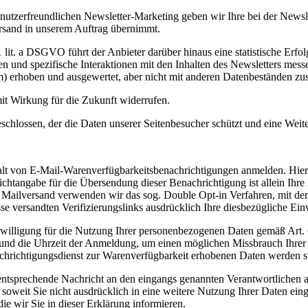
 nutzerfreundlichen Newsletter-Marketing geben wir Ihre bei der Newsle
rsand in unserem Auftrag übernimmt.
 1 lit. a DSGVO führt der Anbieter darüber hinaus eine statistische 
en und spezifische Interaktionen mit den Inhalten des Newsletters me
m) erhoben und ausgewertet, aber nicht mit anderen Datenbeständen z
it Wirkung für die Zukunft widerrufen.
chlossen, der die Daten unserer Seitenbesucher schützt und eine Weite
halt von E-Mail-Warenverfügbarkeitsbenachrichtigungen anmelden. Hier
ichtangabe für die Übersendung dieser Benachrichtigung ist allein Ihre
Mailversand verwenden wir das sog. Double Opt-in Verfahren, mit dem si
 versandten Verifizierungslinks ausdrücklich Ihre diesbezügliche Einw
Einwilligung für die Nutzung Ihrer personenbezogenen Daten gemäß Art. 
und die Uhrzeit der Anmeldung, um einen möglichen Missbrauch Ihrer 
hrichtigungsdienst zur Warenverfügbarkeit erhobenen Daten werden 
 entsprechende Nachricht an den eingangs genannten Verantwortlichen 
, soweit Sie nicht ausdrücklich in eine weitere Nutzung Ihrer Daten ei
ie wir Sie in dieser Erklärung informieren.