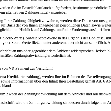
 werden Sie im Bestellablauf auch aufgefordert, bestimmte persönliche
em alternativen Zahlungsmittel) anzugeben.
llung Ihrer Zahlungsfähigkeit zu wahren, werden diese Daten von uns 
ft auf Basis der von Ihnen angegebenen persönlichen Daten sowie weite
lichkeit im Hinblick auf Zahlungs- und/oder Forderungsausfallrisike
. Score-Werte). Soweit Score-Werte in das Ergebnis der Bonitätsauskun
ng der Score-Werte fließen unter anderem, aber nicht ausschließlich, An
achricht an uns oder gegenüber dem Anbieter widersprechen. Jedoch blei
gemäßen Zahlungsabwicklung erforderlich ist.
en von VR Payment zur Verfügung.
(etwa Kreditkartenzahlung), werden Ihre im Rahmen des Bestellvorgang
owie Informationen über den Inhalt Ihrer Bestellung gemäß Art. 6 A
schland
 zum Zweck der Zahlungsabwicklung mit dem Anbieter und nur insoweit, al
stschrift wird die Zahlungsabwicklung stattdessen durch folgenden A