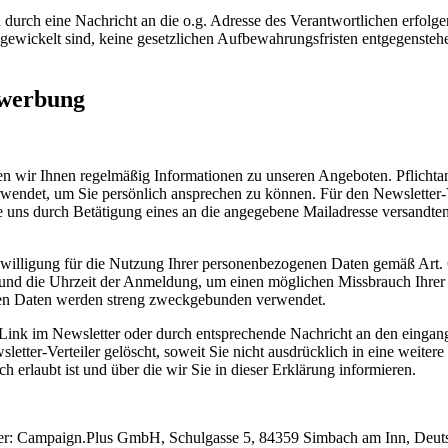
 durch eine Nachricht an die o.g. Adresse des Verantwortlichen erfo
bgewickelt sind, keine gesetzlichen Aufbewahrungsfristen entgegenstehen
twerbung
 wir Ihnen regelmäßig Informationen zu unseren Angeboten. Pflichtang
verwendet, um Sie persönlich ansprechen zu können. Für den Newsletter
ie uns durch Betätigung eines an die angegebene Mailadresse versandten
Einwilligung für die Nutzung Ihrer personenbezogenen Daten gemäß Art. 
und die Uhrzeit der Anmeldung, um einen möglichen Missbrauch Ihrer 
en Daten werden streng zweckgebunden verwendet.
Link im Newsletter oder durch entsprechende Nachricht an den eingang
ter-Verteiler gelöscht, soweit Sie nicht ausdrücklich in eine weitere
erlaubt ist und über die wir Sie in dieser Erklärung informieren.
eter: Campaign.Plus GmbH, Schulgasse 5, 84359 Simbach am Inn, Deut