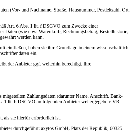
 Daten (Vor- und Nachname, Straße, Hausnummer, Postleitzahl, Ort,
gemäß Art. 6 Abs. 1 lit. f DSGVO zum Zwecke einer
rer Daten (wie etwa Warenkorb, Rechnungsbetrag, Bestellhistorie,
n gewährt werden kann.
ft einfließen, haben sie ihre Grundlage in einem wissenschaftlich
schriftendaten ein.
bt der Anbieter ggf. weiterhin berechtigt, Ihre
s mitgeteilten Zahlungsdaten (darunter Name, Anschrift, Bank-
bs. 1 lit. b DSGVO an folgenden Anbieter weitergegeben: VR
s sie hierfür erforderlich ist.
nbieter durchgeführt: axytos GmbH, Platz der Republik, 60325