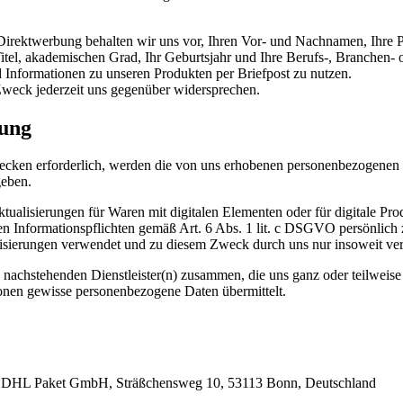
 Direktwerbung behalten wir uns vor, Ihren Vor- und Nachnamen, Ihre P
itel, akademischen Grad, Ihr Geburtsjahr und Ihre Berufs-, Branchen-
 Informationen zu unseren Produkten per Briefpost zu nutzen.
weck jederzeit uns gegenüber widersprechen.
lung
ecken erforderlich, werden die von uns erhobenen personenbezogenen 
geben.
ualisierungen für Waren mit digitalen Elementen oder für digitale Prod
n Informationspflichten gemäß Art. 6 Abs. 1 lit. c DSGVO persönlich z
erungen verwendet und zu diesem Zweck durch uns nur insoweit verarbei
n nachstehenden Dienstleister(n) zusammen, die uns ganz oder teilweise
onen gewisse personenbezogene Daten übermittelt.
ter: DHL Paket GmbH, Sträßchensweg 10, 53113 Bonn, Deutschland