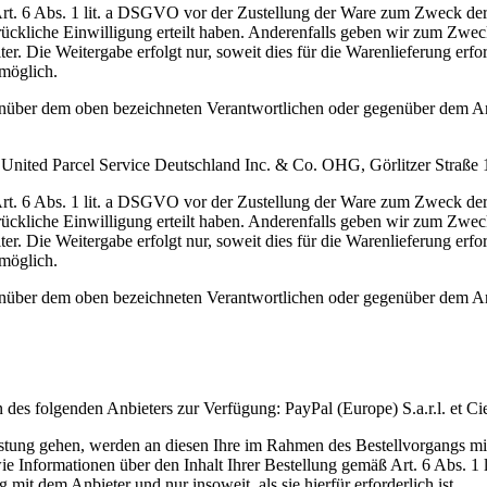
t. 6 Abs. 1 lit. a DSGVO vor der Zustellung der Ware zum Zweck der
sdrückliche Einwilligung erteilt haben. Anderenfalls geben wir zum Zw
. Die Weitergabe erfolgt nur, soweit dies für die Warenlieferung erford
 möglich.
genüber dem oben bezeichneten Verantwortlichen oder gegenüber dem A
: United Parcel Service Deutschland Inc. & Co. OHG, Görlitzer Straße
t. 6 Abs. 1 lit. a DSGVO vor der Zustellung der Ware zum Zweck der
sdrückliche Einwilligung erteilt haben. Anderenfalls geben wir zum Zw
. Die Weitergabe erfolgt nur, soweit dies für die Warenlieferung erford
 möglich.
genüber dem oben bezeichneten Verantwortlichen oder gegenüber dem A
n des folgenden Anbieters zur Verfügung: PayPal (Europe) S.a.r.l. et
eistung gehen, werden an diesen Ihre im Rahmen des Bestellvorgangs mi
Informationen über den Inhalt Ihrer Bestellung gemäß Art. 6 Abs. 1 
it dem Anbieter und nur insoweit, als sie hierfür erforderlich ist.