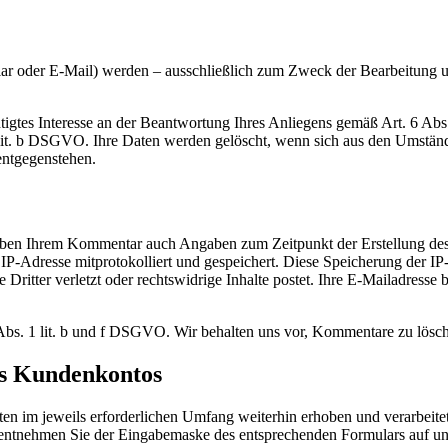
r oder E-Mail) werden – ausschließlich zum Zweck der Bearbeitung un
htigtes Interesse an der Beantwortung Ihres Anliegens gemäß Art. 6 Abs.
 1 lit. b DSGVO. Ihre Daten werden gelöscht, wenn sich aus den Umständ
entgegenstehen.
eben Ihrem Kommentar auch Angaben zum Zeitpunkt der Erstellung d
e IP-Adresse mitprotokolliert und gespeichert. Diese Speicherung der IP
tter verletzt oder rechtswidrige Inhalte postet. Ihre E-Mailadresse ben
 Abs. 1 lit. b und f DSGVO. Wir behalten uns vor, Kommentare zu lösch
es Kundenkontos
 im jeweils erforderlichen Umfang weiterhin erhoben und verarbeitet
, entnehmen Sie der Eingabemaske des entsprechenden Formulars auf un