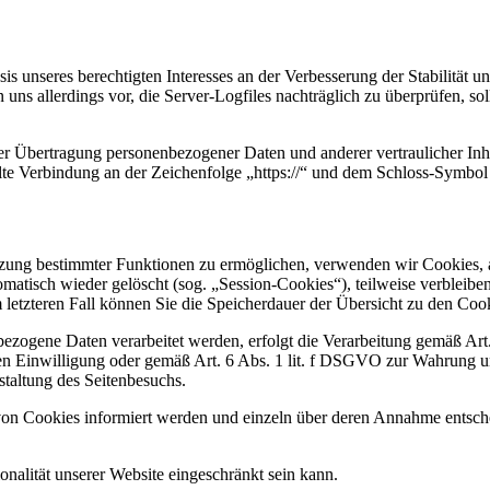
s unseres berechtigten Interesses an der Verbesserung der Stabilität u
 uns allerdings vor, die Server-Logfiles nachträglich zu überprüfen, s
r Übertragung personenbezogener Daten und anderer vertraulicher Inha
te Verbindung an der Zeichenfolge „https://“ und dem Schloss-Symbol 
tzung bestimmter Funktionen zu ermöglichen, verwenden wir Cookies, al
atisch wieder gelöscht (sog. „Session-Cookies“), teilweise verbleibe
Im letzteren Fall können Sie die Speicherdauer der Übersicht zu den C
bezogene Daten verarbeitet werden, erfolgt die Verarbeitung gemäß Ar
ten Einwilligung oder gemäß Art. 6 Abs. 1 lit. f DSGVO zur Wahrung un
taltung des Seitenbesuchs.
n von Cookies informiert werden und einzeln über deren Annahme entsc
nalität unserer Website eingeschränkt sein kann.